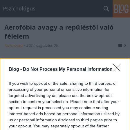
Pszichológus
Aerofóbia avagy a repüléstől való
félelem
Pszichovital
•
2024. augusztus 06.
0
Az aerofóbia, más néven repülésfóbia, a repüléstől
való irracionális félelem, amely jelentős szorongást
Blog -
Do Not Process My Personal Information
és stresszt okozhat az érintettek számára. Mik az
aerofóbia tünetei? A repüléstől félő emberek
If you wish to opt-out of the sale, sharing to third parties, or
intenzív, tartós félelmet vagy szorongást
processing of your personal or sensitive information for
tapasztalnak, amikor a repülést fontolgatják,
targeted advertising by us, please use the below opt-out
valamint…
section to confirm your selection. Please note that after your
opt-out request is processed you may continue seeing
interest-based ads based on personal information utilized by
us or personal information disclosed to third parties prior to
Mit nevezünk evészavarnak? Mikor
your opt-out. You may separately opt-out of the further