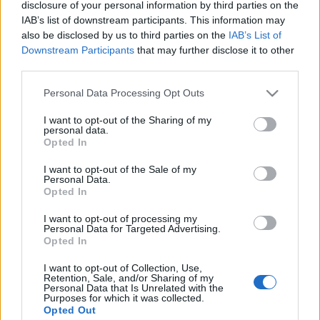
kell pszichológushoz fordulni?
disclosure of your personal information by third parties on the
IAB’s list of downstream participants. This information may
Pszichovital
•
2024. augusztus 05.
0
also be disclosed by us to third parties on the
IAB’s List of
Downstream Participants
that may further disclose it to other
Az evészavarok súlyos és gyakran életveszélyes
third parties.
állapotok, amelyek az egyén táplálkozási szokásait,
Please note that this website/app uses one or more Google
testképét és érzelmi egészségét érintik. Ezek az
Personal Data Processing Opt Outs
services and may gather and store information including but
állapotok komplexek és több tényező együttes
not limited to your visit or usage behaviour. You may click to
I want to opt-out of the Sharing of my
hatására alakulnak ki, beleértve a genetikai,
personal data.
grant or deny consent to Google and its third-party tags to
környezeti, pszichológiai és kulturális elemeket. Az…
Opted In
use your data for below specified purposes in below Google
consent section.
I want to opt-out of the Sale of my
Personal Data.
Opted In
Miért nem tudok aludni? Miért
ébredek fel éjszaka?
I want to opt-out of processing my
Personal Data for Targeted Advertising.
Opted In
Pszichovital
•
2024. augusztus 05.
1
I want to opt-out of Collection, Use,
Retention, Sale, and/or Sharing of my
Az alvászavarok komoly hatással lehetnek az
Personal Data that Is Unrelated with the
életminőségre, a mentális és fizikai egészségre
Purposes for which it was collected.
Opted Out
egyaránt. Az alvás alapvető fontosságú a test és az